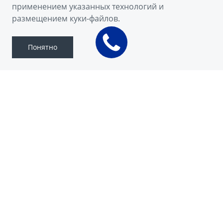
применением указанных технологий и
Скачать брошюру
размещением куки-файлов.
Понятно
COOLRAY
Geely Coolray — яркий образец
современного спортивного стиля. Когда он
появляется на улицах, город оживает.