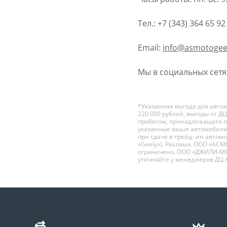
Тел.: +7 (343) 364 65 92
Email:
info@asmotogee
Мы в социальных сетях
*Указанная выгода для автом
220 000 рублей, выгоды от Д
пробегом, принадлежащего по
указанные выше автомобили 
при сдаче в трейд- ин автом
«Geely»). Реклама. ООО «АСМО
ограничено. ООО «ДЖИЛИ-МО
уточняйте у менеджеров ДЦ 