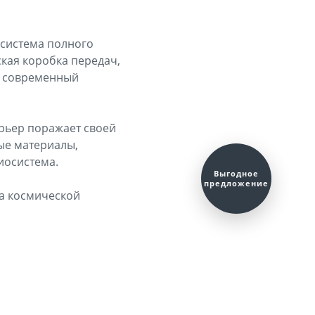
 система полного
ская коробка передач,
ая современный
ерьер поражает своей
ые материалы,
иосистема.
на космической