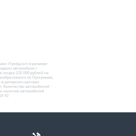
амме «Трейд-ин» в размере
родажи автомобиля с
 скидка 220 000 рублей на
риобретаемого по Программе,
е в дилерских центрах
6 г. Количество автомобилей
 и наличие автомобилей
 65 92