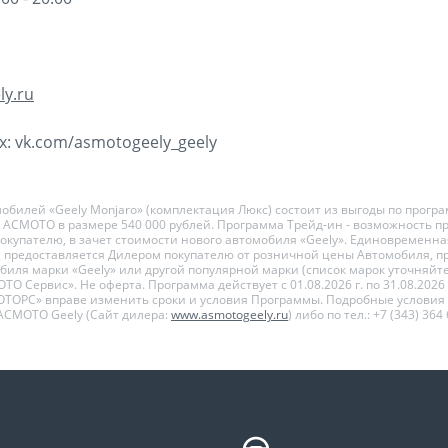
ly.ru
: vk.com/asmotogeely_geely
обилей «Geely Monjaro» (комплектация Люкс) состоит из выгоды по прогр
Ц АСМОТО в размере 540 000 рублей. Программа Трейд-ин - возможность п
купателю, в зачет стоимости нового автомобиля «Geely». Единовременная
предоставляется Дилером покупателю от розничной цены Автомобиля, п
обиля марки «Geely» или другой популярной марки (список марок уточняйт
ТО Сервис». Не оферта. Программа действует с 01.08.2026 г. по 31.08.202
ТОРС» вправе изменить сроки и условия Программы. Подробные условия
АСМОТО Geely (Сайт дилера:
www.asmotogeely.ru
) либо по тел.: +7 (343) 364