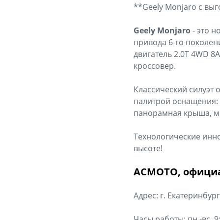
**Geely Monjaro с выг
Geely Monjaro
- это н
привода 6-го поколен
двигатель 2.0T 4WD 8A
кроссовер.
Классический силуэт 
палитрой оснащения:
панорамная крыша, м
Технологические инно
высоте!
АСМОТО, официа
Адрес: г. Екатеринбург
Часы работы: пн.-вс. 9: