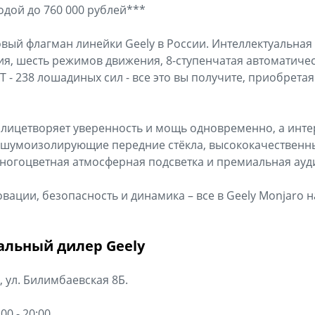
одой до 760 000 рублей***
овый флагман линейки Geely в России. Интеллектуальная
ия, шесть режимов движения, 8-ступенчатая автоматиче
T - 238 лошадиных сил - все это вы получите, приобрет
олицетворяет уверенность и мощь одновременно, а инт
 шумоизолирующие передние стёкла, высококачественн
ногоцветная атмосферная подсветка и премиальная ауд
вации, безопасность и динамика – все в Geely Monjaro 
льный дилер Geely
, ул. Билимбаевская 8Б.
00 - 20:00