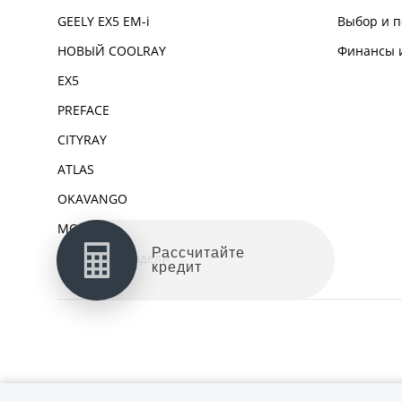
GEELY EX5 EM-i
Выбор и п
НОВЫЙ COOLRAY
Финансы и
EX5
PREFACE
CITYRAY
ATLAS
OKAVANGO
MONJARO
Архивные модели