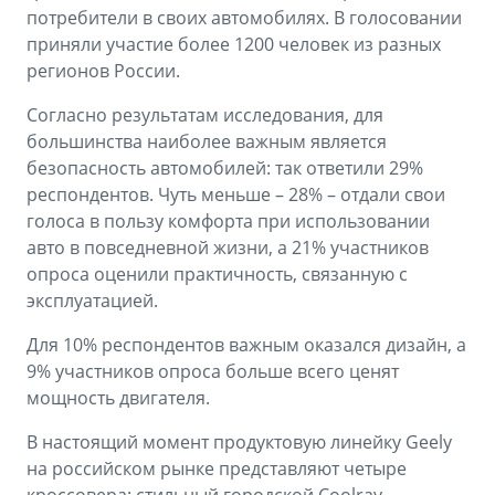
Аксессуары
Советы по эксплуатации
потребители в своих автомобилях. В голосовании
приняли участие более 1200 человек из разных
Зарядные устройства
Спецпредложения
регионов России.
OKAVANGO
MONJARO
Согласно результатам исследования, для
ФИНАНСЫ И УСЛУГИ
ПОДДЕРЖКА
от 3 429 990 ₽*
от 4 349 990 ₽*
большинства наиболее важным является
Автокредит
Помощь на дорогах
безопасность автомобилей: так ответили 29%
респондентов. Чуть меньше – 28% – отдали свои
Расчет КАСКО
Гарантия Geely
голоса в пользу комфорта при использовании
авто в повседневной жизни, а 21% участников
PREFACE
GEELY EX5
Страхование
Сервисная книжка
опроса оценили практичность, связанную с
от 3 079 990 ₽*
от 3 769 990 ₽*
эксплуатацией.
GEELY Лизинг
Вопросы и ответы
Для 10% респондентов важным оказался дизайн, а
9% участников опроса больше всего ценят
мощность двигателя.
В настоящий момент продуктовую линейку Geely
на российском рынке представляют четыре