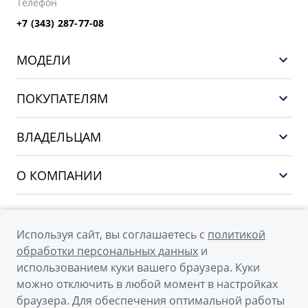
Телефон
+7 (343) 287-77-08
МОДЕЛИ
GEELY EX5 ГИБРИД
ПОКУПАТЕЛЯМ
НОВЫЙ COOLRAY
Выбор и покупка
EX5
ВЛАДЕЛЬЦАМ
Финансы и услуги
PREFACE
Сервис
О КОМПАНИИ
CITYRAY
Поддержка
О бренде GEELY
ATLAS
О дилерском центре
OKAVANGO
Используя сайт, вы соглашаетесь с
политикой
Мы в соцсетях
Новости
обработки персональных данных
и
MONJARO
использованием куки вашего браузера. Куки
Наша команда
Архивные модели
можно отключить в любой момент в настройках
Правовая информация
браузера. Для обеспечения оптимальной работы