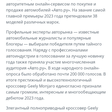
Аксессуары
Советы по эксплуатации
авторитетным онлайн-сервисом по покупке и
продаже автомобилей «Авто.ру». На звание самой
Зарядные устройства
Спецпредложения
главной премьеры 2023 года претендовали 38
моделей различных марок.
OKAVANGO
MONJARO
ФИНАНСЫ И УСЛУГИ
ПОДДЕРЖКА
от 3 429 990 ₽*
от 4 349 990 ₽*
Профильные эксперты авторынка — известные
Автокредит
Помощь на дорогах
автомобильные журналисты и популярные
блогеры — выбирали победителя путем тайного
Расчет КАСКО
Гарантия Geely
голосования. Наряду с профессионалами
автоиндустрии в голосовании за лучшую новинку
PREFACE
GEELY EX5
Страхование
Сервисная книжка
года также приняла участие многочисленная
от 3 079 990 ₽*
от 3 769 990 ₽*
аудитория «Авто.ру». В ходе народного онлайн-
GEELY Лизинг
Вопросы и ответы
опроса было обработано почти 200 000 голосов. В
итоге престижный и высокотехнологичный
кроссовер Geely Monjaro единогласно признали
самым громким, интересным и многообещающим
дебютом 2023 года.
Элегантный полноприводный кроссовер Geely