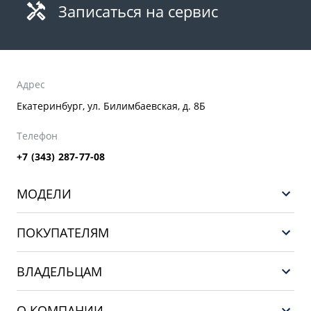
Записаться на сервис
Адрес
Екатеринбург, ул. Билимбаевская, д. 8Б
Телефон
+7 (343) 287-77-08
МОДЕЛИ
GEELY EX5 ГИБРИД
ПОКУПАТЕЛЯМ
НОВЫЙ COOLRAY
Выбор и покупка
EX5
ВЛАДЕЛЬЦАМ
Финансы и услуги
PREFACE
Сервис
О КОМПАНИИ