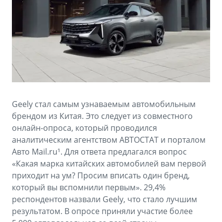
Аксессуары
Советы по эксплуатации
Зарядные устройства
Спецпредложения
OKAVANGO
MONJARO
ФИНАНСЫ И УСЛУГИ
ПОДДЕРЖКА
от 3 429 990 ₽*
от 4 349 990 ₽*
Автокредит
Помощь на дорогах
Расчет КАСКО
Гарантия Geely
Geely стал самым узнаваемым автомобильным
PREFACE
GEELY EX5
Страхование
Сервисная книжка
брендом из Китая. Это следует из совместного
от 3 079 990 ₽*
от 3 769 990 ₽*
онлайн-опроса, который проводился
GEELY Лизинг
Вопросы и ответы
аналитическим агентством АВТОСТАТ и порталом
Авто Mail.ru¹. Для ответа предлагался вопрос
«Какая марка китайских автомобилей вам первой
приходит на ум? Просим вписать один бренд,
который вы вспомнили первым». 29,4%
респондентов назвали Geely, что стало лучшим
результатом. В опросе приняли участие более