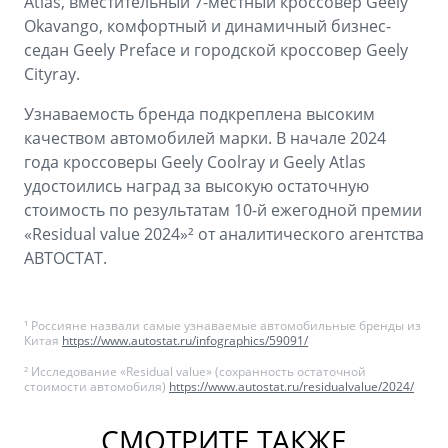
Atlas, вместительный 7-местный кроссовер Geely
Okavango, комфортный и динамичный бизнес-
седан Geely Preface и городской кроссовер Geely
Cityray.
Узнаваемость бренда подкреплена высоким
качеством автомобилей марки. В начале 2024
года кроссоверы Geely Coolray и Geely Atlas
удостоились наград за высокую остаточную
стоимость по результатам 10-й ежегодной премии
«Residual value 2024»² от аналитического агентства
АВТОСТАТ.
¹ Россияне назвали самые узнаваемые автомобильные бренды из
Китая
https://www.autostat.ru/infographics/59091/
² Исследование «Residual value» (сохранность остаточной
стоимости автомобиля)
https://www.autostat.ru/residualvalue/2024/
СМОТРИТЕ ТАКЖЕ