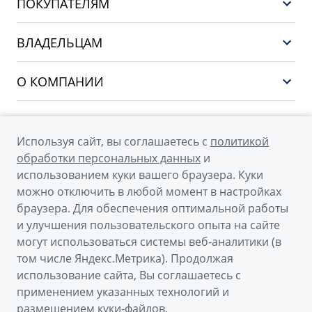
ПОКУПАТЕЛЯМ
НОВЫЙ COOLRAY
Выбор и покупка
EX5
ВЛАДЕЛЬЦАМ
Финансы и услуги
PREFACE
Сервис
О КОМПАНИИ
CITYRAY
Поддержка
О бренде GEELY
ATLAS
О дилерском центре
OKAVANGO
Используя сайт, вы соглашаетесь с
политикой
Мы в соцсетях
Новости
обработки персональных данных
и
MONJARO
использованием куки вашего браузера. Куки
Наша команда
Архивные модели
можно отключить в любой момент в настройках
Правовая информация
браузера. Для обеспечения оптимальной работы
и улучшения пользовательского опыта на сайте
Контакты
© 2026
могут использоваться системы веб-аналитики (в
том числе Яндекс.Метрика). Продолжая
Официальный сайт Geely в России
использование сайта, Вы соглашаетесь с
Политика обработки персональных данных
применением указанных технологий и
размещением куки-файлов.
Правовая информация