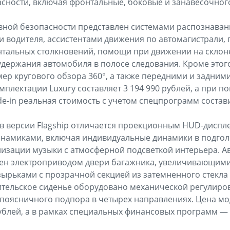
сности, включая фронтальные, боковые и занавесочного
вной безопасности представлен системами распознаван
и водителя, ассистентами движения по автомагистрали,
тальных столкновений, помощи при движении на склон
удержания автомобиля в полосе следования. Кроме этого,
ер кругового обзора 360°, а также передними и задним
плектации Luxury составляет 3 194 990 рублей, а при п
de-in реальная стоимость с учетом спецпрограмм состави
s в версии Flagship отличается проекционным HUD-дисп
инамиками, включая индивидуальные динамики в подгол
изации музыки с атмосферной подсветкой интерьера. А
ен электроприводом двери багажника, увеличивающим
ырьками с прозрачной секцией из затемненного стекла
ительское сиденье оборудовано механической регулиро
поясничного подпора в четырех направлениях. Цена мо
рублей, а в рамках специальных финансовых программ — 