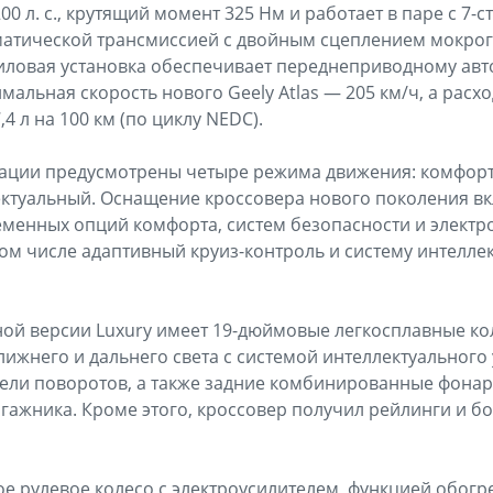
0 л. с., крутящий момент 325 Нм и работает в паре с 7-
матической трансмиссией с двойным сцеплением мокрог
иловая установка обеспечивает переднеприводному ав
мальная скорость нового Geely Atlas — 205 км/ч, а расхо
 л на 100 км (по циклу NEDC).
атации предусмотрены четыре режима движения: комфор
ктуальный. Оснащение кроссовера нового поколения вк
менных опций комфорта, систем безопасности и электр
ом числе адаптивный круиз-контроль и систему интелле
ой версии Luxury имеет 19-дюймовые легкосплавные ко
ижнего и дальнего света с системой интеллектуального
тели поворотов, а также задние комбинированные фонар
агажника. Кроме этого, кроссовер получил рейлинги и
 рулевое колесо с электроусилителем, функцией обогре