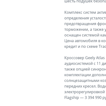
шесть подушек безопа
Комплекс систем акти
определения усталост
предотвращения фрон
торможении, а также 
оснащен системой кам
Цена автомобиля в ком
кредит и по схеме Tra
Кроссовер Geely Atla
аудиосистемой с 11 д
также опцией синхрон
комплектации дополн
солнцезащитными коз
передних кресел. Вод
электрорегулировкой 
Flagship — 3 394 990 