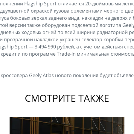
полнении Flagship Sport отличается 20-дюймовыми лег
двухцветной окраской кузова с элементами черного цве
пуса боковых зеркал заднего вида, накладки на дверях и
этой версии также оборудован подсветкой логотипа Geel
 дневных ходовых огней по всей ширине радиаторной р
й прозрачной накладкой украшен селектор коробки пер
Flagship Sport — 3 494 990 рублей, а с учетом действия с
 кредит и по программе Trade-In минимальная стоимость
 кроссовера Geely Atlas нового поколения будет объявл
СМОТРИТЕ ТАКЖЕ