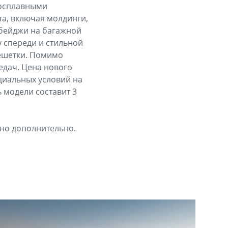
косплавными
та, включая молдинги,
 бейджи на багажной
y спереди и стильной
ешетки. Помимо
едач. Цена нового
пециальных условий на
 модели составит 3
ено дополнительно.