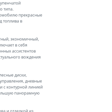
ступенчатой
о типа.
томобилю прекрасные
д топлива в
тный, экономичный,
лючает в себя
онных ассистентов
ктуального вождения
лесные диски,
 управления, дневные
и с контурной линией
 большую панорамную
ва и отделкой из