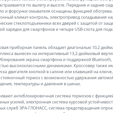
астраивается по вылету и высоте. Передние и задние си
кло и форсунки омывателя оснащены функцией обогрева
хзонный климат-контроль, электропривод складывания н
ические стеклоподъемники всех дверей с защитой от защ
ой зарядки для смартфонов и четыре USB-слота для по
вая приборная панель обладает диагональю 10,2 дюйма
плекса вынесен на интерактивный 13,2-дюймовый верт
ублирования экрана смартфона и поддержкой Bluetooth, 
стью высококлассными динамиками. Кроссовер также и
уска двигателя кнопкой в салоне или клавишей на ключе,
стояночный тормоз с возможностью удержания автомоби
щения, температуры и давления в шинах.
чивают антиблокировочная система тормозов с функцие
ных усилий, электронная система курсовой устойчивост
ных служб ЭРА-ГЛОНАСС, система предотвращения опрок