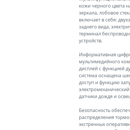
кожи черного цвета н
зеркала, лобовое сте
включает в себя: дву
заднего вида, электр
терминал беспроводн
устройств.
Информативная цифро
мультимедийного ком
дисплей с функцией д
система оснащена ше
доступ и функцию зап
электромеханический 
датчики дождя и осве
Безопасность обеспе
распределения тормоз
экстренных оператив