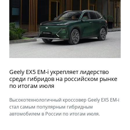
Geely EX5 EM-i укрепляет лидерство
среди гибридов на российском рынке
по итогам июля
Высокотехнологичный кроссовер Geely EX5 EM-i
стал самым популярным гибридным
автомобилем в России по итогам июля.