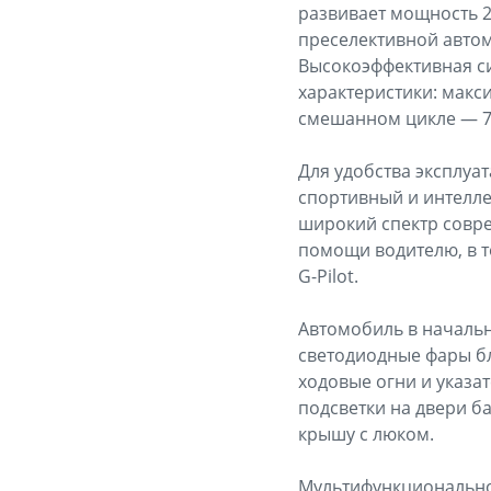
развивает мощность 20
преселективной авто
Высокоэффективная с
характеристики: макси
смешанном цикле — 7,4
Для удобства эксплу
спортивный и интелле
широкий спектр совре
помощи водителю, в т
G-Pilot.
Автомобиль в начальн
светодиодные фары бл
ходовые огни и указа
подсветки на двери б
крышу с люком.
Мультифункциональное