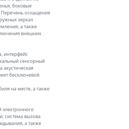
денья, боковые
. Перечень оснащения
аружных зеркал
емления, а также
дключения внешних
, интерфейс
икальный сенсорный
а акустическая
меет бесключевой
ля на месте, а также
й электронного
и, система вызова
идывания, а также