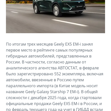
Аксессуары
Советы по эксплуатации
Зарядные устройства
Спецпредложения
OKAVANGO
MONJARO
ФИНАНСЫ И УСЛУГИ
ПОДДЕРЖКА
от 3 429 990 ₽*
от 4 349 990 ₽*
Автокредит
Помощь на дорогах
По итогам трех месяцев Geely EX5 EM-i занял
Расчет КАСКО
Гарантия Geely
первое место в рейтинге самых популярных
PREFACE
GEELY EX5
гибридных автомобилей, представленных в
Страхование
Сервисная книжка
России. В частности, согласно данным от
от 3 079 990 ₽*
от 3 769 990 ₽*
аналитического агентства АВТОСТАТ, в феврале
GEELY Лизинг
Вопросы и ответы
было зарегистрировано 552 экземпляра, включая
автомобили, ввезенные в Россию путем
параллельного импорта (в Китае модель носит
название Geely Galaxy Starship 7 EM-i). В общей
сложности с декабря 2025 года, когда стартовали
официальные продажи Geely EX5 EM-i в России, и
по февраль текущего года на учет в ГИБДД встали