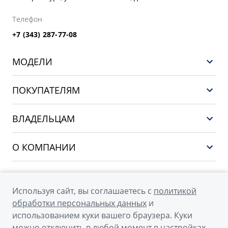
Телефон
+7 (343) 287-77-08
МОДЕЛИ
GEELY EX5 ГИБРИД
ПОКУПАТЕЛЯМ
НОВЫЙ COOLRAY
Выбор и покупка
EX5
ВЛАДЕЛЬЦАМ
Финансы и услуги
PREFACE
Сервис
О КОМПАНИИ
CITYRAY
Поддержка
О бренде GEELY
ATLAS
О дилерском центре
OKAVANGO
Используя сайт, вы соглашаетесь с
политикой
Мы в соцсетях
Новости
обработки персональных данных
и
MONJARO
использованием куки вашего браузера. Куки
Наша команда
Архивные модели
можно отключить в любой момент в настройках