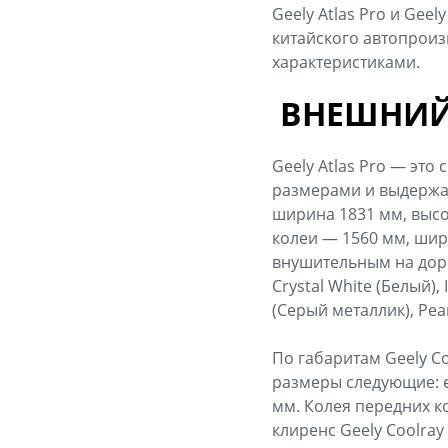
Geely Atlas Pro и Gee
китайского автопроиз
характеристиками.
ВНЕШНИЙ
Geely Atlas Pro — эт
размерами и выдержан
ширина 1831 мм, высо
колеи — 1560 мм, шир
внушительным на доро
Crystal White (Белый),
(Серый металлик), Pear
По габаритам Geely C
размеры следующие: е
мм. Колея передних ко
клиренс Geely Coolra