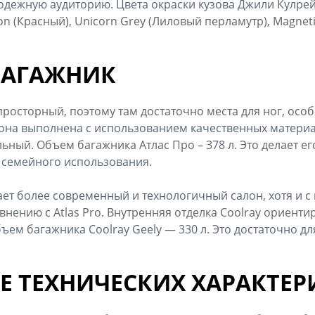
дежную аудиторию. Цвета окраски кузова Джили Кулрей: 
lion (Красный), Unicorn Grey (Лиловый перламутр), Magnet
БАГАЖНИК
 просторный, поэтому там достаточно места для ног, осо
лона выполнена с использованием качественных матери
ьный. Объем багажника Атлас Про – 378 л. Это делает е
 семейного использования.
гает более современный и технологичный салон, хотя и 
нению с Atlas Pro. Внутренняя отделка Coolray ориенти
ъем багажника Coolray Geely — 330 л. Это достаточно д
Е ТЕХНИЧЕСКИХ ХАРАКТЕР