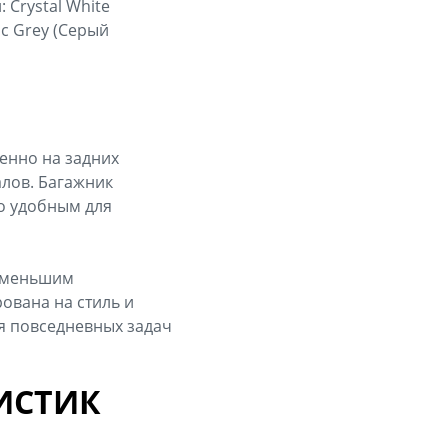
Crystal White
ic Grey (Серый
бенно на задних
алов. Багажник
го удобным для
с меньшим
рована на стиль и
ля повседневных задач
ИСТИК