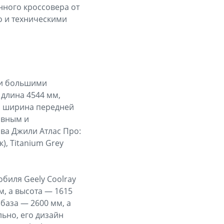
енного кроссовера от
о и техническими
ми большими
длина 4544 мм,
м, ширина передней
ивным и
ова Джили Атлас Про:
к), Titanium Grey
обиля Geely Coolray
, а высота — 1615
 база — 2600 мм, а
льно, его дизайн