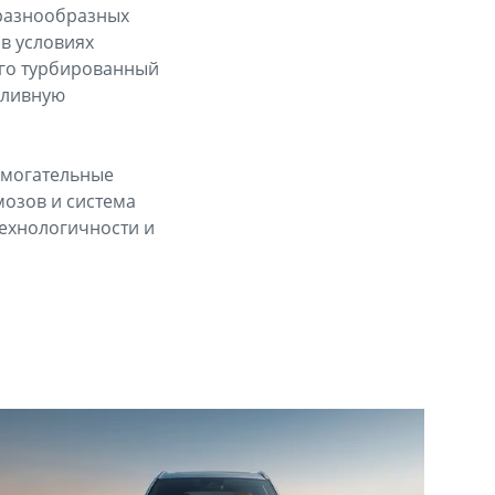
 разнообразных
 в условиях
его турбированный
пливную
омогательные
мозов и система
технологичности и