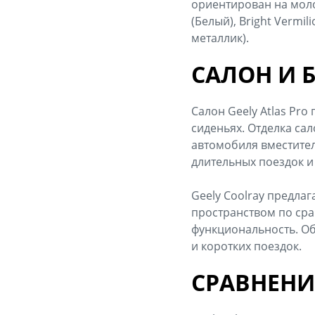
ориентирован на моло
(Белый), Bright Vermi
металлик).
САЛОН И 
Салон Geely Atlas Pro
сиденьях. Отделка са
автомобиля вместител
длительных поездок и
Geely Coolray предла
пространством по срав
функциональность. Об
и коротких поездок.
СРАВНЕНИ