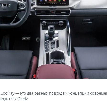
ly Coolray — это два разных подхода к концепции соврем
водителя Geely.