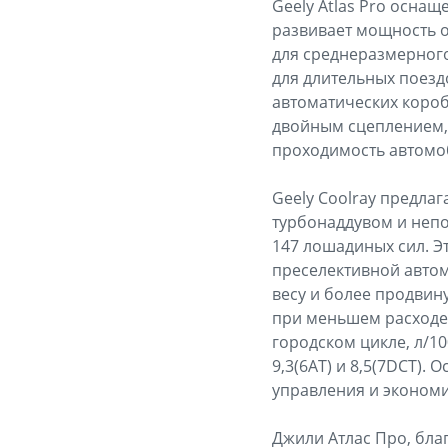
Geely Atlas Pro осна
развивает мощность о
для среднеразмерного
для длительных поезд
автоматических короб
двойным сцеплением, 
проходимость автомо
Geely Coolray предла
турбонаддувом и непо
147 лошадиных сил. Э
преселективной авто
весу и более продвин
при меньшем расходе т
городском цикле, л/10
9,3(6АТ) и 8,5(7DCT).
управления и экономи
Джили Атлас Про, бла