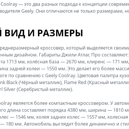
ly Coolray — это два разных подхода к концепции соврем
водителя Geely. Они отличаются не только размерами, н
 ВИД И РАЗМЕРЫ
о среднеразмерный кроссовер, который выделяется свои
ным дизайном. Габариты Джили Атлас Про составляют: 
та 1713 мм, колёсная база — 2670 мм, клиренс — 171 м
ина задней колеи — 1550 мм. Это делает его более масс
ге по сравнению с Geely Coolray. Цветовая палитра куз
 Ink Black (Чёрный металлик), Flame Red (Красный металли
l Silver (Серебристый металлик).
oolray является более компактным кроссовером. У автом
го длина составляет порядка 4380 мм, ширина — 1810 мм
лес — 1546 мм, колея задних колес — 1557 мм, колесная
y — 180 мм. Автомобиль выглядит более динамично и сти