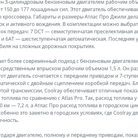
щен 3-цилиндровым бензиновым двигателем рабочим объ
т 150 до 177 лошадиных сил. Этот двигатель обеспечив
 кроссовера. Габариты и размеры Атлас Про Джили дел
ок и активного вождения. В комплектации можно выбрат
ок передач: 7 DCT — семиступенчатая преселективная а
и 6АТ — шестиступенчатая автоматическая. Последняя 
биля на сложных дорожных покрытиях.
гает более современный подход с бензиновым двигателе
средственным впрыском рабочим объемом 1,5 л. Он раз
тот двигатель сочетается с передним приводом и 7-ступ
матической с двойным сцеплением коробкой передач. Б
утой трансмиссии, Coolray обеспечивает отличные пока
оплива по сравнению с Atlas Pro. Так, расход топлива 
0 км — 7,2 л, а Атлас Про расход топлива в городском ци
 Особенно это заметно в городских условиях, где Coolray 
чность.
годаря двигателю, полному и переднему приводам, пока