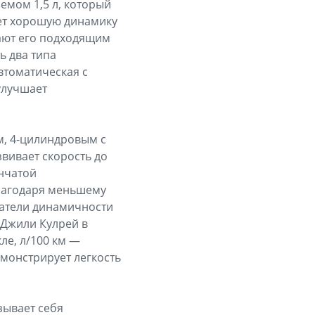
емом 1,5 л, который
ает хорошую динамику
ают его подходящим
ь два типа
втоматическая с
улучшает
м, 4-цилиндровым c
вивает скорость до
енчатой
лагодаря меньшему
затели динамичности
у Джили Кулрей в
кле, л/100 км —
демонстрирует легкость
зывает себя